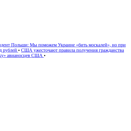
идент Польши: Мы поможем Украине «бить москалей», но при
рд рублей
•
США ужесточают правила получения гражданства
уку» авианосцев США
•