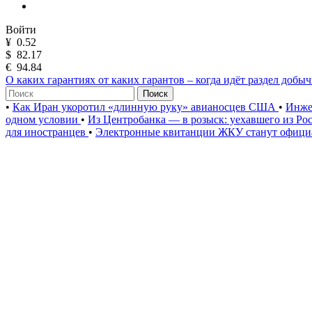
Войти
¥
0.52
$
82.17
€
94.84
О каких гарантиях от каких гарантов – когда идёт раздел добы
Поиск
•
Как Иран укоротил «длинную руку» авианосцев США
•
Инже
одном условии
•
Из Центробанка — в розыск: уехавшего из Ро
для иностранцев
•
Электронные квитанции ЖКУ станут официа