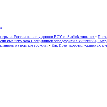
чи
неры из России нашли у дронов ВСУ со Starlink «нюанс»
•
През
ссии бывшего зама Набиуллиной заподозрили в хищении 4,3 мл
льными на портале госуслуг
•
Как Иран укоротил «длинную р