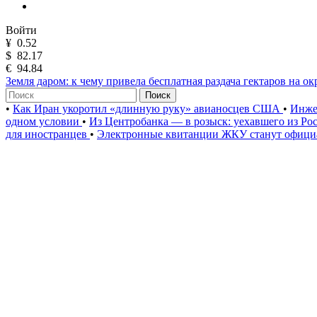
Войти
¥
0.52
$
82.17
€
94.84
Земля даром: к чему привела бесплатная раздача гектаров на о
Поиск
•
Как Иран укоротил «длинную руку» авианосцев США
•
Инже
одном условии
•
Из Центробанка — в розыск: уехавшего из Ро
для иностранцев
•
Электронные квитанции ЖКУ станут официа