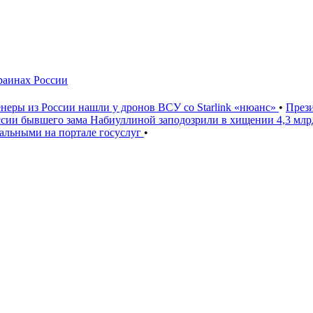
краинах России
неры из России нашли у дронов ВСУ со Starlink «нюанс»
•
През
ссии бывшего зама Набиуллиной заподозрили в хищении 4,3 мл
льными на портале госуслуг
•