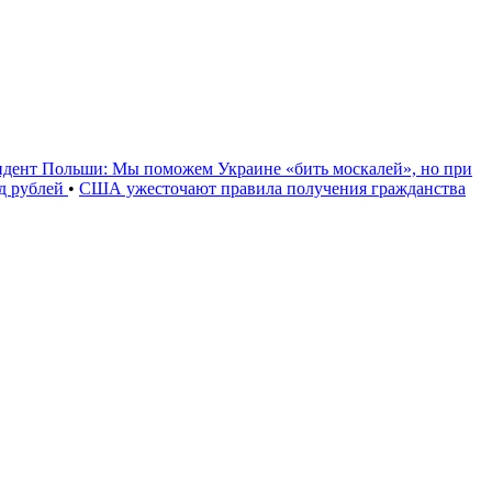
идент Польши: Мы поможем Украине «бить москалей», но при
рд рублей
•
США ужесточают правила получения гражданства