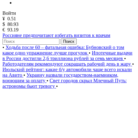
Войти
¥
0.51
$
80.93
€
93.19
Россияне предпочитают избегать визитов к врачам
Поиск
•
Ходьба после 60 – фатальная ошибка: Бубновский о том
какое одно упражнение лучше прогулок
•
Ипотечные выдачи
в России достигли 2,6 триллиона рублей за семь месяцев
•
Работодателям рекомендуют сокращать рабочий день в жару
•
Июльский рейтинг: какие б/у автомобили чаще всего искали
на Авито
•
Украину назвали государством-наемником,
воюющим за оплату
•
Свет городов скрыл Млечный Путь:
астрономы бьют тревогу
•