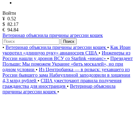
Войти
¥
0.52
$
82.17
€
94.84
Ветеринар объяснила причины агрессии кошек
Поиск
•
Ветеринар объяснила причины агрессии кошек
•
Как Иран
укоротил «длинную руку» авианосцев США
•
Инженеры из
России нашли у дронов ВСУ со Starlink «нюанс»
•
Президент
Польши: Мы поможем Украине «бить москалей», но при
одном условии
•
Из Центробанка — в розыск: уехавшего из
России бывшего зама Набиуллиной заподозрили в хищении
4,3 млрд рублей
•
США ужесточают правила получения
гражданства для иностранцев
•
Ветеринар объяснила
причины агрессии кошек
•