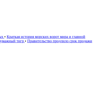
дых
•
Краткая история морских ворот мира и главной
бумажный тигр
•
Правительство продлило срок продажи