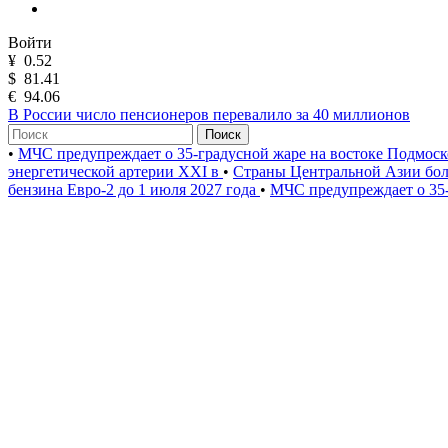
Войти
¥
0.52
$
81.41
€
94.06
В России число пенсионеров перевалило за 40 миллионов
Поиск
•
МЧС предупреждает о 35-градусной жаре на востоке Подмос
энергетической артерии XXI в
•
Страны Центральной Азии бол
бензина Евро-2 до 1 июля 2027 года
•
МЧС предупреждает о 35-