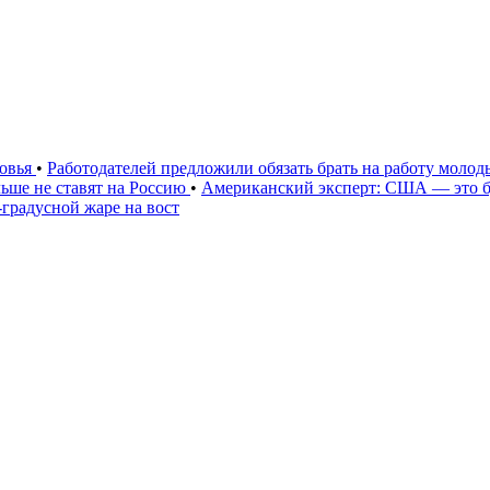
ковья
•
Работодателей предложили обязать брать на работу моло
ьше не ставят на Россию
•
Американский эксперт: США — это 
градусной жаре на вост