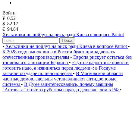
Войти
¥
0.52
$
82.17
€
94.84
Хельсинки не пойдут на риск ради Киева в вопросе Patriot
Поиск
•
Хельсинки не пойдут на риск ради Киева в вопросе Patriot
•
К 2028 году рынок вина в России будет принадлежать
отечественным производителям
•
Европа рискует остаться без
топлива из-за позиции Берлина
•
«Тут не радостные новости
готовить надо, а извиняться перед людьми»: в Госдуме
заявили об ударе по пенсионерам
•
В Московской области
частные домовладельцы устанавливают антидроновые
системы
•
В Думе заинтересовались, почему машины
"Автоваза" стоят за рубежом гораздо дешевле, чем в РФ
•