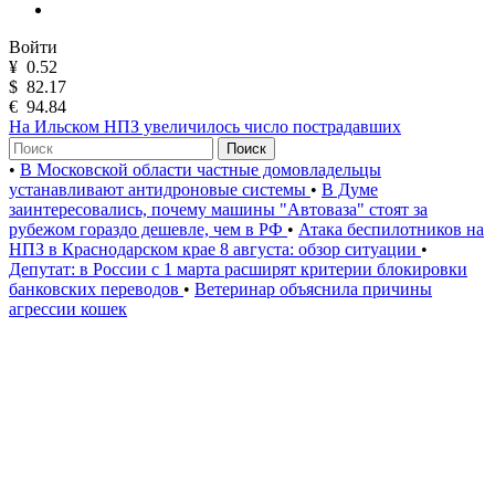
Войти
¥
0.52
$
82.17
€
94.84
На Ильском НПЗ увеличилось число пострадавших
Поиск
•
В Московской области частные домовладельцы
устанавливают антидроновые системы
•
В Думе
заинтересовались, почему машины "Автоваза" стоят за
рубежом гораздо дешевле, чем в РФ
•
Атака беспилотников на
НПЗ в Краснодарском крае 8 августа: обзор ситуации
•
Депутат: в России с 1 марта расширят критерии блокировки
банковских переводов
•
Ветеринар объяснила причины
агрессии кошек