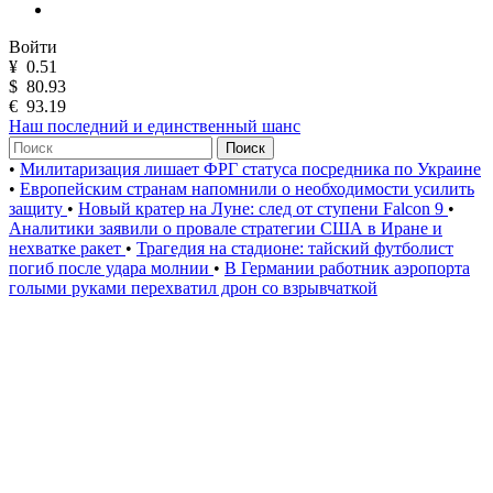
Войти
¥
0.51
$
80.93
€
93.19
Наш последний и единственный шанс
Поиск
•
Милитаризация лишает ФРГ статуса посредника по Украине
•
Европейским странам напомнили о необходимости усилить
защиту
•
Новый кратер на Луне: след от ступени Falcon 9
•
Аналитики заявили о провале стратегии США в Иране и
нехватке ракет
•
Трагедия на стадионе: тайский футболист
погиб после удара молнии
•
В Германии работник аэропорта
голыми руками перехватил дрон со взрывчаткой