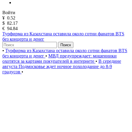
Войти
¥
0.52
$
82.17
€
94.84
Турфирма из Казахстана оставила около сотни фанатов BTS
без концерта и денег
Поиск
•
Турфирма из Казахстана оставила около сотни фанатов BTS
без концерта и денег
•
МВД предупреждает: мошенники
охотятся за картами покупателей в интернете
•
В середине
августа Подмосковье ждет ночное похолодание до 8-9
градусов
•