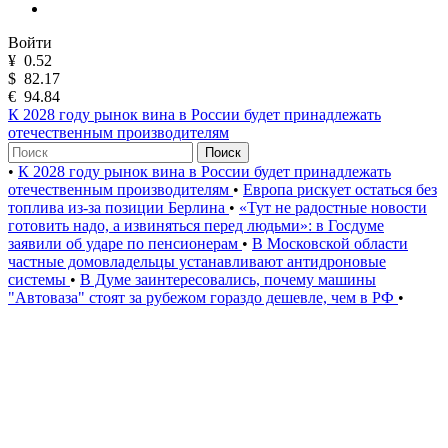
Войти
¥
0.52
$
82.17
€
94.84
К 2028 году рынок вина в России будет принадлежать
отечественным производителям
Поиск
•
К 2028 году рынок вина в России будет принадлежать
отечественным производителям
•
Европа рискует остаться без
топлива из-за позиции Берлина
•
«Тут не радостные новости
готовить надо, а извиняться перед людьми»: в Госдуме
заявили об ударе по пенсионерам
•
В Московской области
частные домовладельцы устанавливают антидроновые
системы
•
В Думе заинтересовались, почему машины
"Автоваза" стоят за рубежом гораздо дешевле, чем в РФ
•