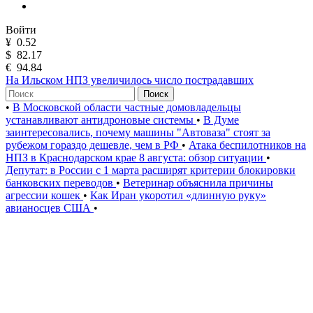
Войти
¥
0.52
$
82.17
€
94.84
На Ильском НПЗ увеличилось число пострадавших
Поиск
•
В Московской области частные домовладельцы
устанавливают антидроновые системы
•
В Думе
заинтересовались, почему машины "Автоваза" стоят за
рубежом гораздо дешевле, чем в РФ
•
Атака беспилотников на
НПЗ в Краснодарском крае 8 августа: обзор ситуации
•
Депутат: в России с 1 марта расширят критерии блокировки
банковских переводов
•
Ветеринар объяснила причины
агрессии кошек
•
Как Иран укоротил «длинную руку»
авианосцев США
•