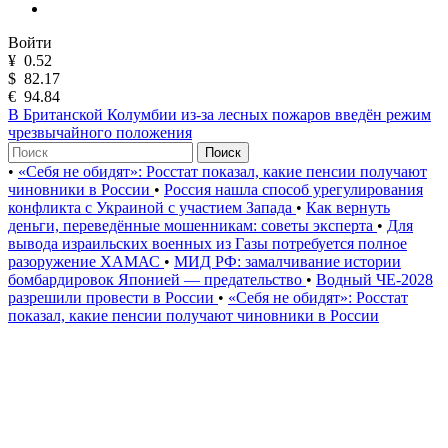
Войти
¥
0.52
$
82.17
€
94.84
В Британской Колумбии из-за лесных пожаров введён режим
чрезвычайного положения
Поиск
•
«Себя не обидят»: Росстат показал, какие пенсии получают
чиновники в России
•
Россия нашла способ урегулирования
конфликта с Украиной с участием Запада
•
Как вернуть
деньги, переведённые мошенникам: советы эксперта
•
Для
вывода израильских военных из Газы потребуется полное
разоружение ХАМАС
•
МИД РФ: замалчивание истории
бомбардировок Японией — предательство
•
Водный ЧЕ-2028
разрешили провести в России
•
«Себя не обидят»: Росстат
показал, какие пенсии получают чиновники в России