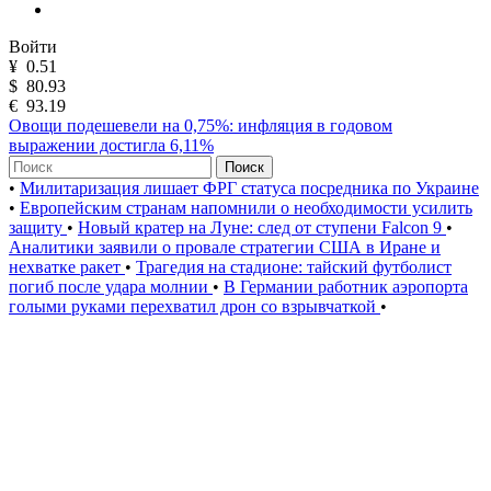
Войти
¥
0.51
$
80.93
€
93.19
Овощи подешевели на 0,75%: инфляция в годовом
выражении достигла 6,11%
Поиск
•
Милитаризация лишает ФРГ статуса посредника по Украине
•
Европейским странам напомнили о необходимости усилить
защиту
•
Новый кратер на Луне: след от ступени Falcon 9
•
Аналитики заявили о провале стратегии США в Иране и
нехватке ракет
•
Трагедия на стадионе: тайский футболист
погиб после удара молнии
•
В Германии работник аэропорта
голыми руками перехватил дрон со взрывчаткой
•