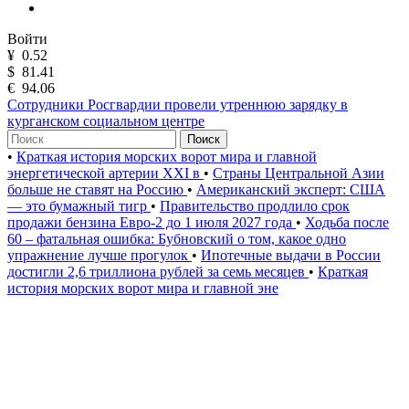
Войти
¥
0.52
$
81.41
€
94.06
Сотрудники Росгвардии провели утреннюю зарядку в
курганском социальном центре
Поиск
•
Краткая история морских ворот мира и главной
энергетической артерии XXI в
•
Страны Центральной Азии
больше не ставят на Россию
•
Американский эксперт: США
— это бумажный тигр
•
Правительство продлило срок
продажи бензина Евро-2 до 1 июля 2027 года
•
Ходьба после
60 – фатальная ошибка: Бубновский о том, какое одно
упражнение лучше прогулок
•
Ипотечные выдачи в России
достигли 2,6 триллиона рублей за семь месяцев
•
Краткая
история морских ворот мира и главной эне