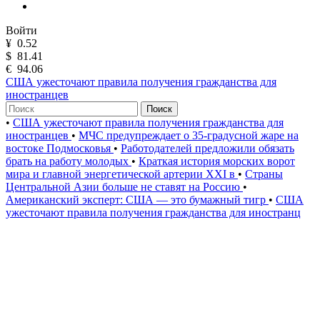
Войти
¥
0.52
$
81.41
€
94.06
США ужесточают правила получения гражданства для
иностранцев
Поиск
•
США ужесточают правила получения гражданства для
иностранцев
•
МЧС предупреждает о 35-градусной жаре на
востоке Подмосковья
•
Работодателей предложили обязать
брать на работу молодых
•
Краткая история морских ворот
мира и главной энергетической артерии XXI в
•
Страны
Центральной Азии больше не ставят на Россию
•
Американский эксперт: США — это бумажный тигр
•
США
ужесточают правила получения гражданства для иностранц