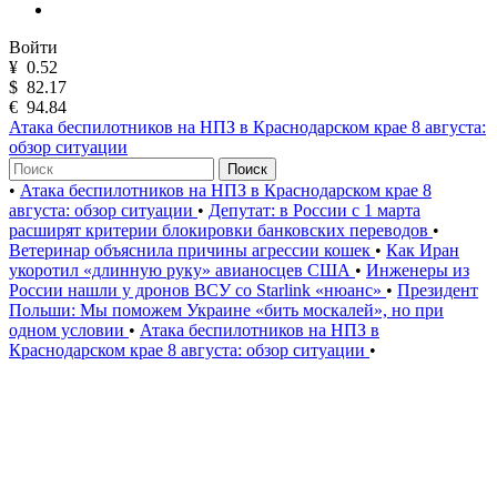
Войти
¥
0.52
$
82.17
€
94.84
Атака беспилотников на НПЗ в Краснодарском крае 8 августа:
обзор ситуации
Поиск
•
Атака беспилотников на НПЗ в Краснодарском крае 8
августа: обзор ситуации
•
Депутат: в России с 1 марта
расширят критерии блокировки банковских переводов
•
Ветеринар объяснила причины агрессии кошек
•
Как Иран
укоротил «длинную руку» авианосцев США
•
Инженеры из
России нашли у дронов ВСУ со Starlink «нюанс»
•
Президент
Польши: Мы поможем Украине «бить москалей», но при
одном условии
•
Атака беспилотников на НПЗ в
Краснодарском крае 8 августа: обзор ситуации
•