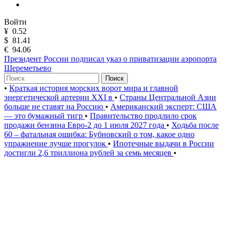
Войти
¥
0.52
$
81.41
€
94.06
Президент России подписал указ о приватизации аэропорта
Шереметьево
Поиск
•
Краткая история морских ворот мира и главной
энергетической артерии XXI в
•
Страны Центральной Азии
больше не ставят на Россию
•
Американский эксперт: США
— это бумажный тигр
•
Правительство продлило срок
продажи бензина Евро-2 до 1 июля 2027 года
•
Ходьба после
60 – фатальная ошибка: Бубновский о том, какое одно
упражнение лучше прогулок
•
Ипотечные выдачи в России
достигли 2,6 триллиона рублей за семь месяцев
•