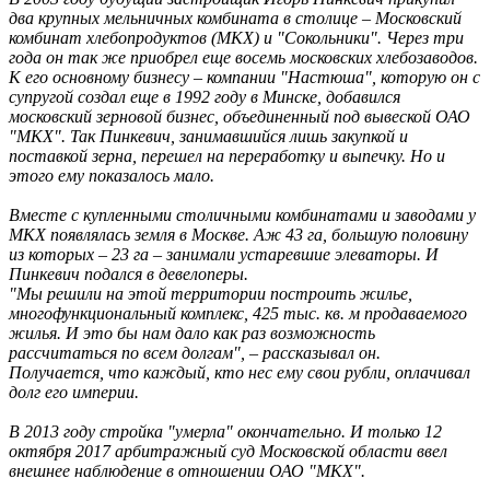
два крупных мельничных комбината в столице – Московский
комбинат хлебопродуктов (МКХ) и "Сокольники". Через три
года он так же приобрел еще восемь московских хлебозаводов.
К его основному бизнесу – компании "Настюша", которую он с
супругой создал еще в 1992 году в Минске, добавился
московский зерновой бизнес, объединенный под вывеской ОАО
"МКХ". Так Пинкевич, занимавшийся лишь закупкой и
поставкой зерна, перешел на переработку и выпечку. Но и
этого ему показалось мало.
Вместе с купленными столичными комбинатами и заводами у
МКХ появлялась земля в Москве. Аж 43 га, большую половину
из которых – 23 га – занимали устаревшие элеваторы. И
Пинкевич подался в девелоперы.
"Мы решили на этой территории построить жилье,
многофункциональный комплекс, 425 тыс. кв. м продаваемого
жилья. И это бы нам дало как раз возможность
рассчитаться по всем долгам", – рассказывал он.
Получается, что каждый, кто нес ему свои рубли, оплачивал
долг его империи.
В 2013 году стройка "умерла" окончательно. И только 12
октября 2017 арбитражный суд Московской области ввел
внешнее наблюдение в отношении ОАО "МКХ".