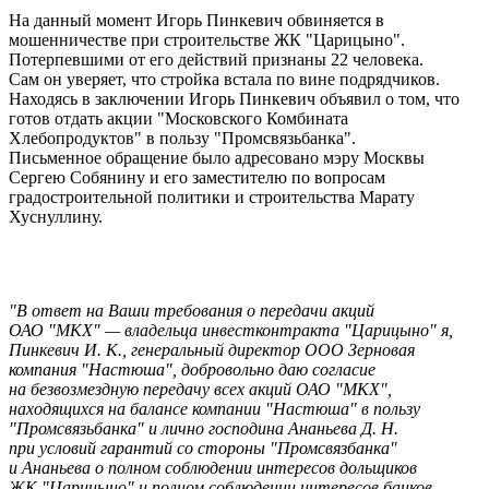
На данный момент Игорь Пинкевич обвиняется в
мошенничестве при строительстве ЖК "Царицыно".
Потерпевшими от его действий признаны 22 человека.
Сам он уверяет, что стройка встала по вине подрядчиков.
Находясь в заключении Игорь Пинкевич объявил о том, что
готов отдать акции "Московского Комбината
Хлебопродуктов" в пользу "Промсвязьбанка".
Письменное обращение было адресовано мэру Москвы
Сергею Собянину и его заместителю по вопросам
градостроительной политики и строительства Марату
Хуснуллину.
"В ответ на Ваши требования о передачи акций
ОАО "МКХ" — владельца инвестконтракта "Царицыно" я,
Пинкевич И. К., генеральный директор ООО Зерновая
компания "Настюша", добровольно даю согласие
на безвозмездную передачу всех акций ОАО "МКХ",
находящихся на балансе компании "Настюша" в пользу
"Промсвязьбанка" и лично господина Ананьева Д. Н.
при условий гарантий со стороны "Промсвязбанка"
и Ананьева о полном соблюдении интересов дольщиков
ЖК "Царицыно" и полном соблюдении интересов банков-