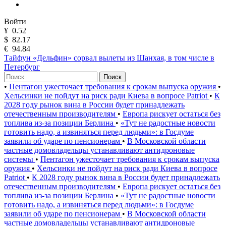
Войти
¥
0.52
$
82.17
€
94.84
Тайфун «Дельфин» сорвал вылеты из Шанхая, в том числе в
Петербург
Поиск
•
Пентагон ужесточает требования к срокам выпуска оружия
•
Хельсинки не пойдут на риск ради Киева в вопросе Patriot
•
К
2028 году рынок вина в России будет принадлежать
отечественным производителям
•
Европа рискует остаться без
топлива из-за позиции Берлина
•
«Тут не радостные новости
готовить надо, а извиняться перед людьми»: в Госдуме
заявили об ударе по пенсионерам
•
В Московской области
частные домовладельцы устанавливают антидроновые
системы
•
Пентагон ужесточает требования к срокам выпуска
оружия
•
Хельсинки не пойдут на риск ради Киева в вопросе
Patriot
•
К 2028 году рынок вина в России будет принадлежать
отечественным производителям
•
Европа рискует остаться без
топлива из-за позиции Берлина
•
«Тут не радостные новости
готовить надо, а извиняться перед людьми»: в Госдуме
заявили об ударе по пенсионерам
•
В Московской области
частные домовладельцы устанавливают антидроновые