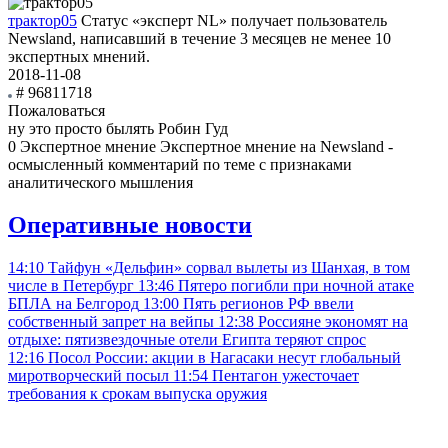
трактор05
Статус «эксперт NL» получает пользователь
Newsland, написавший в течение 3 месяцев не менее 10
экспертных мнений.
2018-11-08
# 96811718
Пожаловаться
ну это просто былять Робин Гуд
0
Экспертное мнение
Экспертное мнение на Newsland -
осмысленный комментарий по теме с признаками
аналитического мышления
Оперативные новости
14:10
Тайфун «Дельфин» сорвал вылеты из Шанхая, в том
числе в Петербург
13:46
Пятеро погибли при ночной атаке
БПЛА на Белгород
13:00
Пять регионов РФ ввели
собственный запрет на вейпы
12:38
Россияне экономят на
отдыхе: пятизвездочные отели Египта теряют спрос
12:16
Посол России: акции в Нагасаки несут глобальный
миротворческий посыл
11:54
Пентагон ужесточает
требования к срокам выпуска оружия