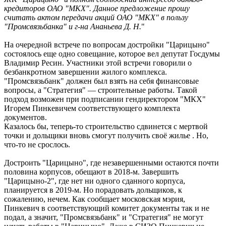
кредиторов ОАО "МКХ". Данное предложение прошу
считать актом передачи акций ОАО "МКХ" в пользу
"Промсвязьбанка" и г-на Ананьева Д. Н.
"
На очередной встрече по вопросам достройки "Царицыно"
состоялось еще одно совещание, которое вел депутат Госдумы
Владимир Ресин. Участники этой встречи говорили о
безбанкротном завершении жилого комплекса.
"Промсвязьбанк" должен был взять на себя финансовые
вопросы, а "Стратегия" — строительные работы. Такой
подход возможен при подписании гендиректором "МКХ"
Игорем Пинкевичем соответствующего комплекта
документов.
Казалось бы, теперь-то строительство сдвинется с мертвой
точки и дольщики вновь смогут получить своё жилье . Но,
что-то не срослось.
Достроить "Царицыно", где незавершенными остаются почти
половина корпусов, обещают в 2018-м. Завершить
"Царицыно-2", где нет ни одного сданного корпуса,
планируется в 2019-м. Но порадовать дольщиков, к
сожалению, нечем. Как сообщает московская мэрия,
Пинкевич в соответствующий комитет документы так и не
подал, а значит, "Промсвязьбанк" и "Стратегия" не могут