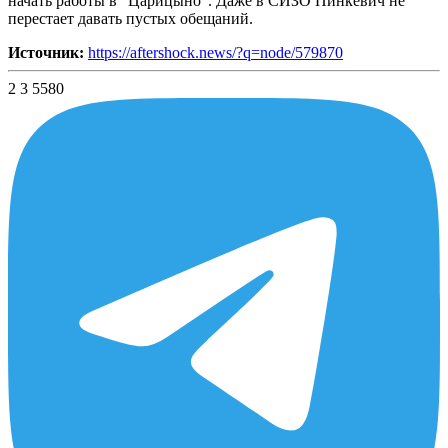
начать работы в "Царицыно". Даже в СИЗО Пинкевич не
перестает давать пустых обещаний.
Источник:
https://aftershock.news/?q=node/579870
2
3
5580