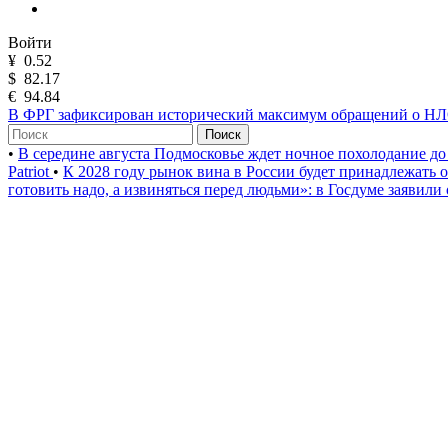
Войти
¥
0.52
$
82.17
€
94.84
В ФРГ зафиксирован исторический максимум обращений о Н
Поиск
•
В середине августа Подмосковье ждет ночное похолодание до
Patriot
•
К 2028 году рынок вина в России будет принадлежать
готовить надо, а извиняться перед людьми»: в Госдуме заявили