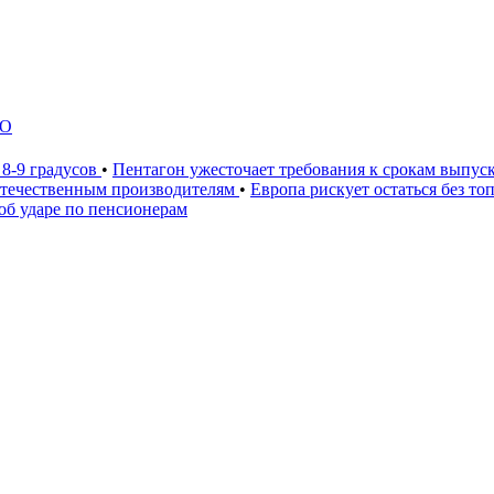
ЛО
 8-9 градусов
•
Пентагон ужесточает требования к срокам выпус
 отечественным производителям
•
Европа рискует остаться без то
 об ударе по пенсионерам