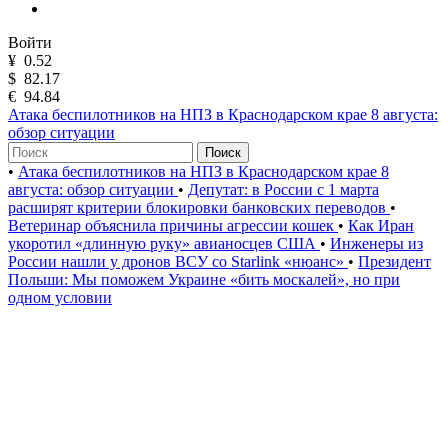
Войти
¥
0.52
$
82.17
€
94.84
Атака беспилотников на НПЗ в Краснодарском крае 8 августа:
обзор ситуации
Поиск
•
Атака беспилотников на НПЗ в Краснодарском крае 8
августа: обзор ситуации
•
Депутат: в России с 1 марта
расширят критерии блокировки банковских переводов
•
Ветеринар объяснила причины агрессии кошек
•
Как Иран
укоротил «длинную руку» авианосцев США
•
Инженеры из
России нашли у дронов ВСУ со Starlink «нюанс»
•
Президент
Польши: Мы поможем Украине «бить москалей», но при
одном условии