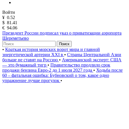
Войти
¥
0.52
$
81.41
€
94.06
Президент России подписал указ о приватизации аэропорта
Шереметьево
Поиск
•
Краткая история морских ворот мира и главной
энергетической артерии XXI в
•
Страны Центральной Азии
больше не ставят на Россию
•
Американский эксперт: США
— это бумажный тигр
•
Правительство продлило срок
продажи бензина Евро-2 до 1 июля 2027 года
•
Ходьба после
60 – фатальная ошибка: Бубновский о том, какое одно
упражнение лучше прогулок
•