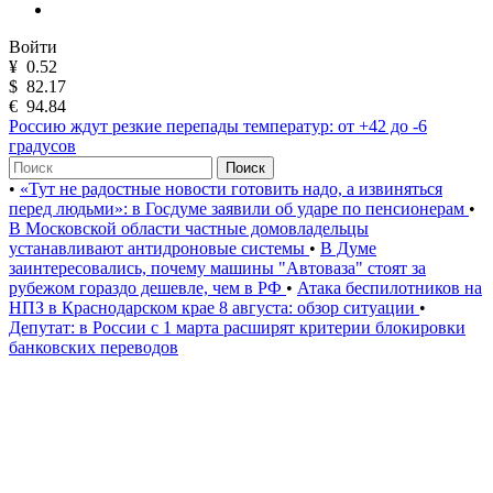
Войти
¥
0.52
$
82.17
€
94.84
Россию ждут резкие перепады температур: от +42 до -6
градусов
Поиск
•
«Тут не радостные новости готовить надо, а извиняться
перед людьми»: в Госдуме заявили об ударе по пенсионерам
•
В Московской области частные домовладельцы
устанавливают антидроновые системы
•
В Думе
заинтересовались, почему машины "Автоваза" стоят за
рубежом гораздо дешевле, чем в РФ
•
Атака беспилотников на
НПЗ в Краснодарском крае 8 августа: обзор ситуации
•
Депутат: в России с 1 марта расширят критерии блокировки
банковских переводов