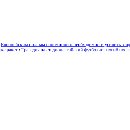
Европейским странам напомнили о необходимости усилить за
тке ракет
•
Трагедия на стадионе: тайский футболист погиб посл