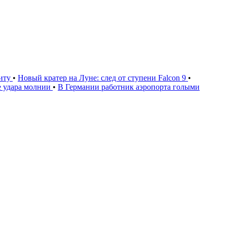
щиту
•
Новый кратер на Луне: след от ступени Falcon 9
•
е удара молнии
•
В Германии работник аэропорта голыми