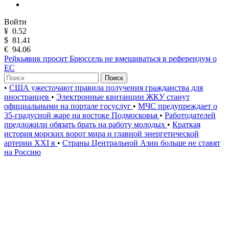
Войти
¥
0.52
$
81.41
€
94.06
Рейкьявик просит Брюссель не вмешиваться в референдум о
ЕС
Поиск
•
США ужесточают правила получения гражданства для
иностранцев
•
Электронные квитанции ЖКУ станут
официальными на портале госуслуг
•
МЧС предупреждает о
35-градусной жаре на востоке Подмосковья
•
Работодателей
предложили обязать брать на работу молодых
•
Краткая
история морских ворот мира и главной энергетической
артерии XXI в
•
Страны Центральной Азии больше не ставят
на Россию