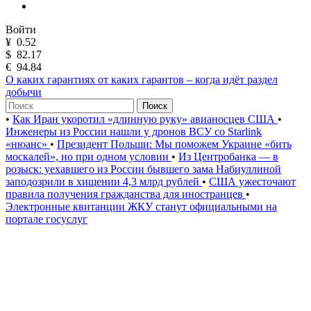
Войти
¥
0.52
$
82.17
€
94.84
О каких гарантиях от каких гарантов – когда идёт раздел
добычи
Поиск
•
Как Иран укоротил «длинную руку» авианосцев США
•
Инженеры из России нашли у дронов ВСУ со Starlink
«нюанс»
•
Президент Польши: Мы поможем Украине «бить
москалей», но при одном условии
•
Из Центробанка — в
розыск: уехавшего из России бывшего зама Набиуллиной
заподозрили в хищении 4,3 млрд рублей
•
США ужесточают
правила получения гражданства для иностранцев
•
Электронные квитанции ЖКУ станут официальными на
портале госуслуг