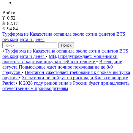
Войти
¥
0.52
$
82.17
€
94.84
Турфирма из Казахстана оставила около сотни фанатов BTS
без концерта и денег
Поиск
•
Турфирма из Казахстана оставила около сотни фанатов BTS
без концерта и денег
•
МВД предупреждает: мошенники
охотятся за картами покупателей в интернете
•
В середине
августа Подмосковье ждет ночное похолодание до 8-9
градусов
•
Пентагон ужесточает требования к срокам выпуска
оружия
•
Хельсинки не пойдут на риск ради Киева в вопросе
Patriot
•
К 2028 году рынок вина в России будет принадлежать
отечественным производителям