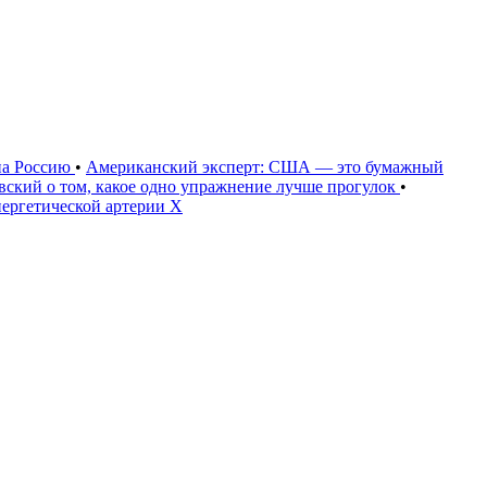
на Россию
•
Американский эксперт: США — это бумажный
овский о том, какое одно упражнение лучше прогулок
•
нергетической артерии X