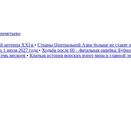
ереметьево
ой артерии XXI в
•
Страны Центральной Азии больше не ставят 
о 1 июля 2027 года
•
Ходьба после 60 – фатальная ошибка: Бубн
 семь месяцев
•
Краткая история морских ворот мира и главной э