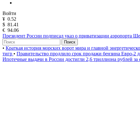
Войти
¥
0.52
$
81.41
€
94.06
Президент России подписал указ о приватизации аэропорта Ш
Поиск
•
Краткая история морских ворот мира и главной энергетическ
тигр
•
Правительство продлило срок продажи бензина Евро-2 д
Ипотечные выдачи в России достигли 2,6 триллиона рублей за