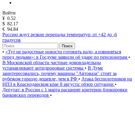
Войти
¥
0.52
$
82.17
€
94.84
Россию ждут резкие перепады температур: от +42 до -6
градусов
Поиск
•
«Тут не радостные новости готовить надо, а извиняться
перед людьми»: в Госдуме заявили об ударе по пенсионерам
•
В Московской области частные домовладельцы
устанавливают антидроновые системы
•
В Думе
заинтересовались, почему машины "Автоваза" стоят за
рубежом гораздо дешевле, чем в РФ
•
Атака беспилотников на
НПЗ в Краснодарском крае 8 августа: обзор ситуации
•
Депутат: в России с 1 марта расширят критерии блокировки
банковских переводов
•