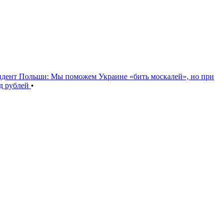
идент Польши: Мы поможем Украине «бить москалей», но при
рд рублей
•