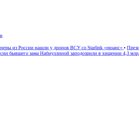
чи
неры из России нашли у дронов ВСУ со Starlink «нюанс»
•
През
ссии бывшего зама Набиуллиной заподозрили в хищении 4,3 мл