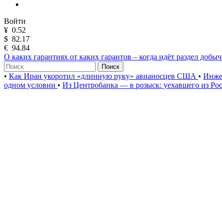
Войти
¥
0.52
$
82.17
€
94.84
О каких гарантиях от каких гарантов – когда идёт раздел добы
Поиск
•
Как Иран укоротил «длинную руку» авианосцев США
•
Инже
одном условии
•
Из Центробанка — в розыск: уехавшего из Ро