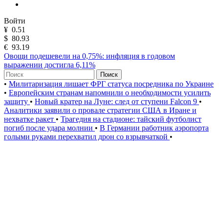
Войти
¥
0.51
$
80.93
€
93.19
Овощи подешевели на 0,75%: инфляция в годовом
выражении достигла 6,11%
Поиск
•
Милитаризация лишает ФРГ статуса посредника по Украине
•
Европейским странам напомнили о необходимости усилить
защиту
•
Новый кратер на Луне: след от ступени Falcon 9
•
Аналитики заявили о провале стратегии США в Иране и
нехватке ракет
•
Трагедия на стадионе: тайский футболист
погиб после удара молнии
•
В Германии работник аэропорта
голыми руками перехватил дрон со взрывчаткой
•