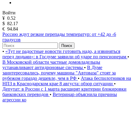
Войти
¥
0.52
$
82.17
€
94.84
Россию ждут резкие перепады температур: от +42 до -6
градусов
Поиск
•
«Тут не радостные новости готовить надо, а извиняться
перед людьми»: в Госдуме заявили об ударе по пенсионерам
•
В Московской области частные домовладельцы
устанавливают антидроновые системы
•
В Думе
заинтересовались, почему машины "Автоваза" стоят за
рубежом гораздо дешевле, чем в РФ
•
Атака беспилотников на
НПЗ в Краснодарском крае 8 августа: обзор ситуации
•
Депутат: в России с 1 марта расширят критерии блокировки
банковских переводов
•
Ветеринар объяснила причины
агрессии ко