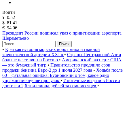
Войти
¥
0.52
$
81.41
€
94.06
Президент России подписал указ о приватизации аэропорта
Шереметьево
Поиск
•
Краткая история морских ворот мира и главной
энергетической артерии XXI в
•
Страны Центральной Азии
больше не ставят на Россию
•
Американский эксперт: США
— это бумажный тигр
•
Правительство продлило срок
продажи бензина Евро-2 до 1 июля 2027 года
•
Ходьба после
60 – фатальная ошибка: Бубновский о том, какое одно
упражнение лучше прогулок
•
Ипотечные выдачи в России
достигли 2,6 триллиона рублей за семь месяцев
•