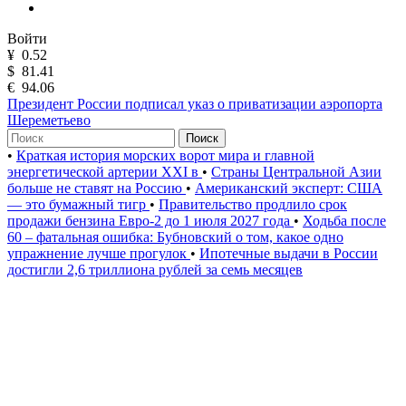
Войти
¥
0.52
$
81.41
€
94.06
Президент России подписал указ о приватизации аэропорта
Шереметьево
Поиск
•
Краткая история морских ворот мира и главной
энергетической артерии XXI в
•
Страны Центральной Азии
больше не ставят на Россию
•
Американский эксперт: США
— это бумажный тигр
•
Правительство продлило срок
продажи бензина Евро-2 до 1 июля 2027 года
•
Ходьба после
60 – фатальная ошибка: Бубновский о том, какое одно
упражнение лучше прогулок
•
Ипотечные выдачи в России
достигли 2,6 триллиона рублей за семь месяцев