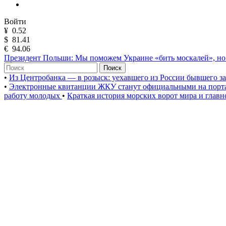
Войти
¥
0.52
$
81.41
€
94.06
Президент Польши: Мы поможем Украине «бить москалей», но
Поиск
•
Из Центробанка — в розыск: уехавшего из России бывшего з
•
Электронные квитанции ЖКУ станут официальными на порта
работу молодых
•
Краткая история морских ворот мира и главн