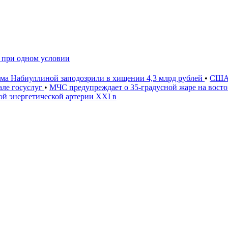
 при одном условии
ама Набиуллиной заподозрили в хищении 4,3 млрд рублей
•
США 
ле госуслуг
•
МЧС предупреждает о 35-градусной жаре на вост
ой энергетической артерии XXI в