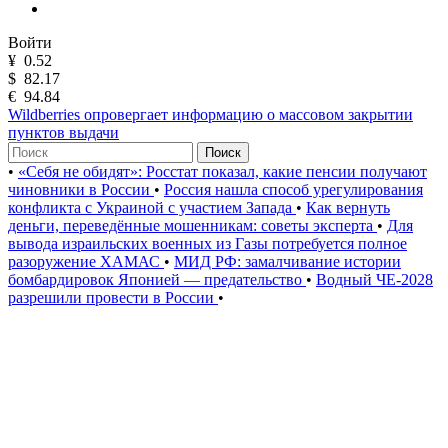
Войти
¥
0.52
$
82.17
€
94.84
Wildberries опровергает информацию о массовом закрытии
пунктов выдачи
Поиск
•
«Себя не обидят»: Росстат показал, какие пенсии получают
чиновники в России
•
Россия нашла способ урегулирования
конфликта с Украиной с участием Запада
•
Как вернуть
деньги, переведённые мошенникам: советы эксперта
•
Для
вывода израильских военных из Газы потребуется полное
разоружение ХАМАС
•
МИД РФ: замалчивание истории
бомбардировок Японией — предательство
•
Водный ЧЕ-2028
разрешили провести в России
•