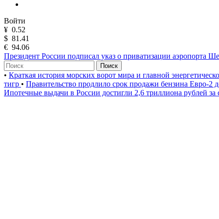
Войти
¥
0.52
$
81.41
€
94.06
Президент России подписал указ о приватизации аэропорта Ш
Поиск
•
Краткая история морских ворот мира и главной энергетическ
тигр
•
Правительство продлило срок продажи бензина Евро-2 д
Ипотечные выдачи в России достигли 2,6 триллиона рублей за