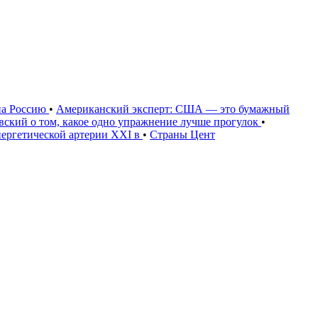
на Россию
•
Американский эксперт: США — это бумажный
овский о том, какое одно упражнение лучше прогулок
•
нергетической артерии XXI в
•
Страны Цент