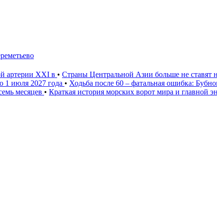
ереметьево
ой артерии XXI в
•
Страны Центральной Азии больше не ставят 
о 1 июля 2027 года
•
Ходьба после 60 – фатальная ошибка: Бубн
 семь месяцев
•
Краткая история морских ворот мира и главной э