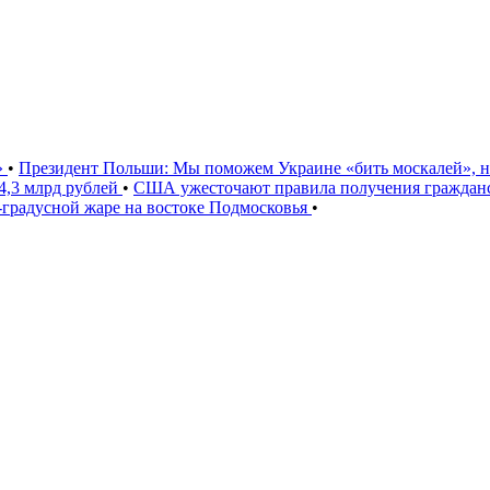
»
•
Президент Польши: Мы поможем Украине «бить москалей», 
4,3 млрд рублей
•
США ужесточают правила получения гражданс
градусной жаре на востоке Подмосковья
•