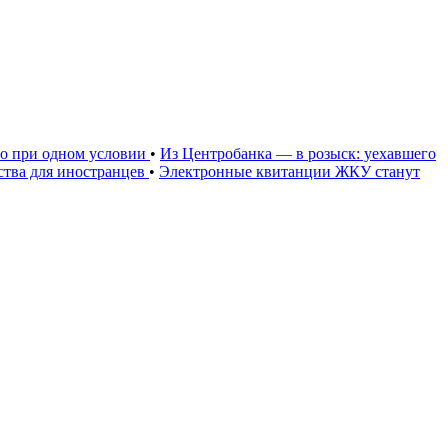
но при одном условии
•
Из Центробанка — в розыск: уехавшего
тва для иностранцев
•
Электронные квитанции ЖКУ станут