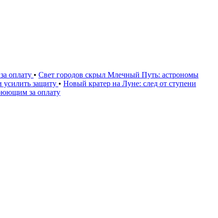
за оплату
•
Свет городов скрыл Млечный Путь: астрономы
и усилить защиту
•
Новый кратер на Луне: след от ступени
воюющим за оплату