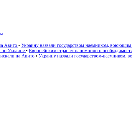
мы
 на Авито
•
Украину назвали государством-наемником, воюющим 
а по Украине
•
Европейским странам напомнили о необходимост
 искали на Авито
•
Украину назвали государством-наемником, 