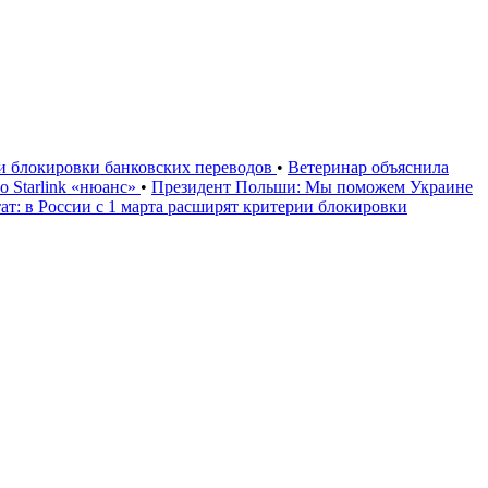
ии блокировки банковских переводов
•
Ветеринар объяснила
 Starlink «нюанс»
•
Президент Польши: Мы поможем Украине
ат: в России с 1 марта расширят критерии блокировки