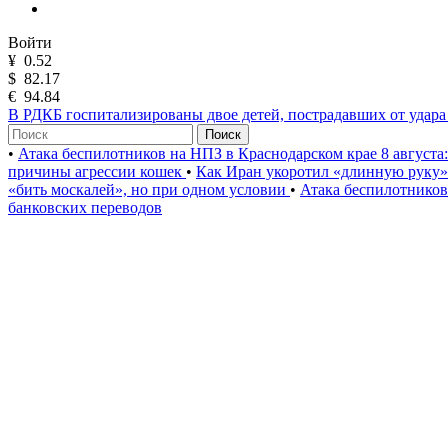
Войти
¥
0.52
$
82.17
€
94.84
В РДКБ госпитализированы двое детей, пострадавших от удар
Поиск
•
Атака беспилотников на НПЗ в Краснодарском крае 8 августа
причины агрессии кошек
•
Как Иран укоротил «длинную руку
«бить москалей», но при одном условии
•
Атака беспилотников
банковских переводов