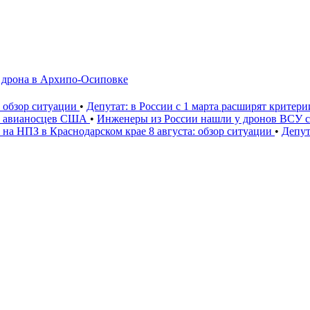
а дрона в Архипо-Осиповке
: обзор ситуации
•
Депутат: в России с 1 марта расширят критер
» авианосцев США
•
Инженеры из России нашли у дронов ВСУ со
 на НПЗ в Краснодарском крае 8 августа: обзор ситуации
•
Депут