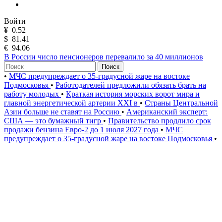
Войти
¥
0.52
$
81.41
€
94.06
В России число пенсионеров перевалило за 40 миллионов
Поиск
•
МЧС предупреждает о 35-градусной жаре на востоке
Подмосковья
•
Работодателей предложили обязать брать на
работу молодых
•
Краткая история морских ворот мира и
главной энергетической артерии XXI в
•
Страны Центральной
Азии больше не ставят на Россию
•
Американский эксперт:
США — это бумажный тигр
•
Правительство продлило срок
продажи бензина Евро-2 до 1 июля 2027 года
•
МЧС
предупреждает о 35-градусной жаре на востоке Подмосковья
•