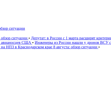
обзор ситуации
: обзор ситуации
•
Депутат: в России с 1 марта расширят критер
» авианосцев США
•
Инженеры из России нашли у дронов ВСУ со
 на НПЗ в Краснодарском крае 8 августа: обзор ситуации
•