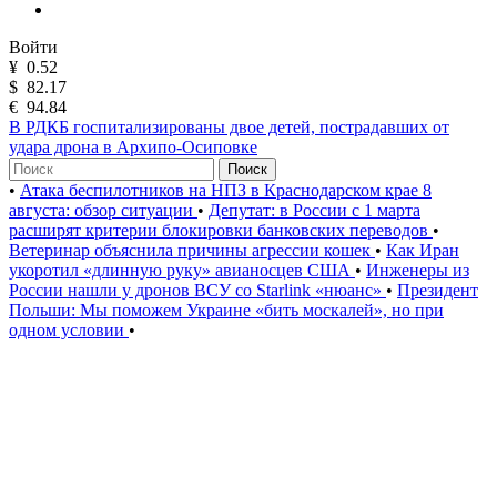
Войти
¥
0.52
$
82.17
€
94.84
В РДКБ госпитализированы двое детей, пострадавших от
удара дрона в Архипо-Осиповке
Поиск
•
Атака беспилотников на НПЗ в Краснодарском крае 8
августа: обзор ситуации
•
Депутат: в России с 1 марта
расширят критерии блокировки банковских переводов
•
Ветеринар объяснила причины агрессии кошек
•
Как Иран
укоротил «длинную руку» авианосцев США
•
Инженеры из
России нашли у дронов ВСУ со Starlink «нюанс»
•
Президент
Польши: Мы поможем Украине «бить москалей», но при
одном условии
•