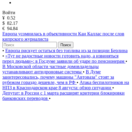
Войти
¥
0.52
$
82.17
€
94.84
Европа усомнилась в объективности Каи Каллас после слов
кипрского журналиста
Поиск
•
Европа рискует остаться без топлива из-за позиции Берлина
•
«Тут не радостные новости готовить надо, а извиняться
перед людьми»: в Госдуме заявили об ударе по пенсионерам
•
В Московской области частные домовладельцы
устанавливают антидроновые системы
•
В Думе
заинтересовались, почему машины "Автоваза" стоят за
рубежом гораздо дешевле, чем в РФ
•
Атака беспилотников на
НПЗ в Краснодарском крае 8 августа: обзор ситуации
•
Депутат: в России с 1 марта расширят критерии блокировки
банковских переводов
•