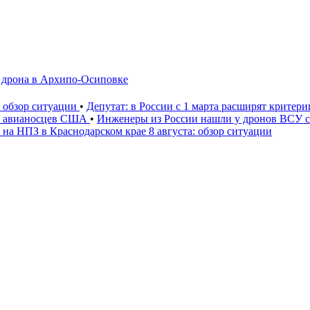
а дрона в Архипо-Осиповке
: обзор ситуации
•
Депутат: в России с 1 марта расширят критер
» авианосцев США
•
Инженеры из России нашли у дронов ВСУ со
 на НПЗ в Краснодарском крае 8 августа: обзор ситуации