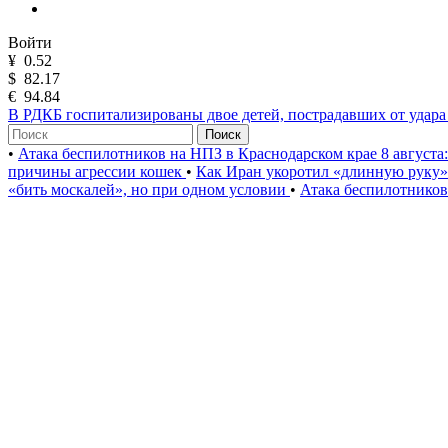
Войти
¥
0.52
$
82.17
€
94.84
В РДКБ госпитализированы двое детей, пострадавших от удар
Поиск
•
Атака беспилотников на НПЗ в Краснодарском крае 8 августа
причины агрессии кошек
•
Как Иран укоротил «длинную руку
«бить москалей», но при одном условии
•
Атака беспилотников