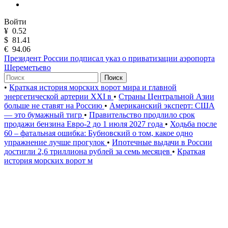
Войти
¥
0.52
$
81.41
€
94.06
Президент России подписал указ о приватизации аэропорта
Шереметьево
Поиск
•
Краткая история морских ворот мира и главной
энергетической артерии XXI в
•
Страны Центральной Азии
больше не ставят на Россию
•
Американский эксперт: США
— это бумажный тигр
•
Правительство продлило срок
продажи бензина Евро-2 до 1 июля 2027 года
•
Ходьба после
60 – фатальная ошибка: Бубновский о том, какое одно
упражнение лучше прогулок
•
Ипотечные выдачи в России
достигли 2,6 триллиона рублей за семь месяцев
•
Краткая
история морских ворот м