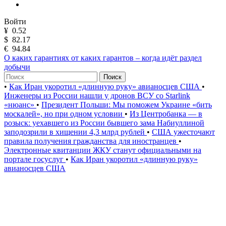
Войти
¥
0.52
$
82.17
€
94.84
О каких гарантиях от каких гарантов – когда идёт раздел
добычи
Поиск
•
Как Иран укоротил «длинную руку» авианосцев США
•
Инженеры из России нашли у дронов ВСУ со Starlink
«нюанс»
•
Президент Польши: Мы поможем Украине «бить
москалей», но при одном условии
•
Из Центробанка — в
розыск: уехавшего из России бывшего зама Набиуллиной
заподозрили в хищении 4,3 млрд рублей
•
США ужесточают
правила получения гражданства для иностранцев
•
Электронные квитанции ЖКУ станут официальными на
портале госуслуг
•
Как Иран укоротил «длинную руку»
авианосцев США