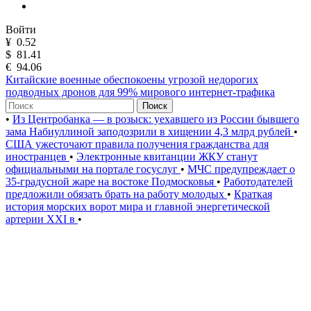
Войти
¥
0.52
$
81.41
€
94.06
Китайские военные обеспокоены угрозой недорогих
подводных дронов для 99% мирового интернет-трафика
Поиск
•
Из Центробанка — в розыск: уехавшего из России бывшего
зама Набиуллиной заподозрили в хищении 4,3 млрд рублей
•
США ужесточают правила получения гражданства для
иностранцев
•
Электронные квитанции ЖКУ станут
официальными на портале госуслуг
•
МЧС предупреждает о
35-градусной жаре на востоке Подмосковья
•
Работодателей
предложили обязать брать на работу молодых
•
Краткая
история морских ворот мира и главной энергетической
артерии XXI в
•