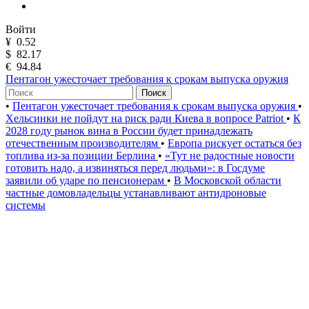
Войти
¥
0.52
$
82.17
€
94.84
Пентагон ужесточает требования к срокам выпуска оружия
Поиск
•
Пентагон ужесточает требования к срокам выпуска оружия
•
Хельсинки не пойдут на риск ради Киева в вопросе Patriot
•
К
2028 году рынок вина в России будет принадлежать
отечественным производителям
•
Европа рискует остаться без
топлива из-за позиции Берлина
•
«Тут не радостные новости
готовить надо, а извиняться перед людьми»: в Госдуме
заявили об ударе по пенсионерам
•
В Московской области
частные домовладельцы устанавливают антидроновые
системы