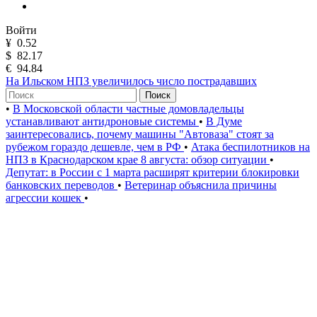
Войти
¥
0.52
$
82.17
€
94.84
На Ильском НПЗ увеличилось число пострадавших
Поиск
•
В Московской области частные домовладельцы
устанавливают антидроновые системы
•
В Думе
заинтересовались, почему машины "Автоваза" стоят за
рубежом гораздо дешевле, чем в РФ
•
Атака беспилотников на
НПЗ в Краснодарском крае 8 августа: обзор ситуации
•
Депутат: в России с 1 марта расширят критерии блокировки
банковских переводов
•
Ветеринар объяснила причины
агрессии кошек
•