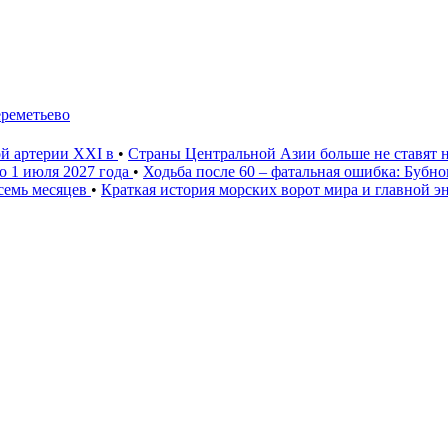
ереметьево
ой артерии XXI в
•
Страны Центральной Азии больше не ставят 
о 1 июля 2027 года
•
Ходьба после 60 – фатальная ошибка: Бубн
 семь месяцев
•
Краткая история морских ворот мира и главной э