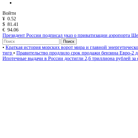
Войти
¥
0.52
$
81.41
€
94.06
Президент России подписал указ о приватизации аэропорта Ш
Поиск
•
Краткая история морских ворот мира и главной энергетическ
тигр
•
Правительство продлило срок продажи бензина Евро-2 д
Ипотечные выдачи в России достигли 2,6 триллиона рублей за