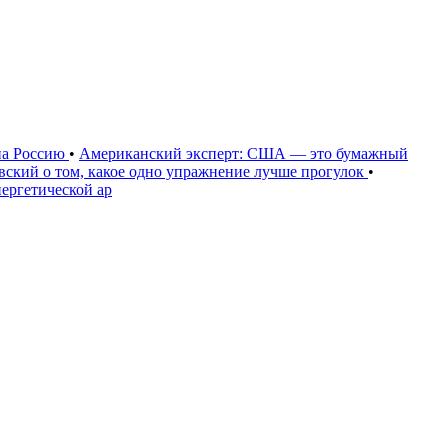
на Россию
•
Американский эксперт: США — это бумажный
овский о том, какое одно упражнение лучше прогулок
•
нергетической ар